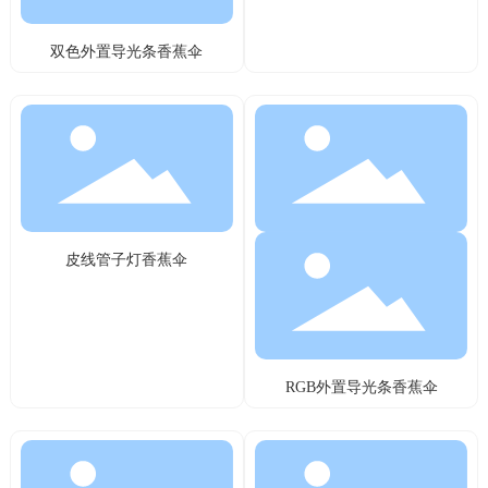
双色外置导光条香蕉伞
皮线管子灯香蕉伞
RGB外置导光条香蕉伞