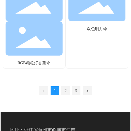
双色明月伞
RGB颗粒灯香蕉伞
<
1
2
3
>
地址：浙江省台州市临海市江南